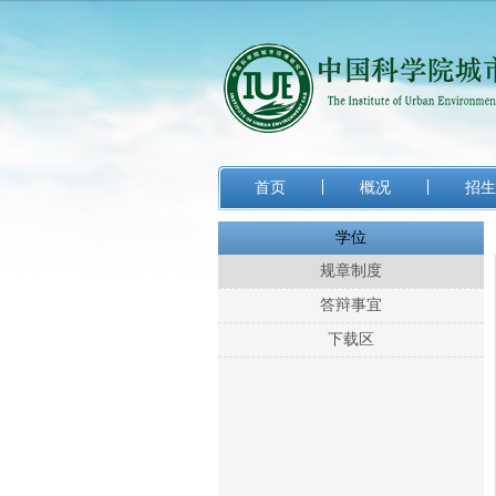
首页
概况
招生
学位
规章制度
答辩事宜
下载区