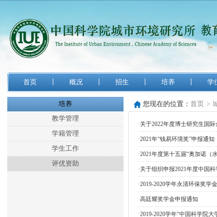
首页
概况
招生
培养
学
培养
您现在的位置：
首页
>
教学管理
·
关于2022年度博士研究生国
学籍管理
·
2021年“钱易环境奖”申报通知
学生工作
·
2021年度第十五届“奥加诺
评优资助
·
关于组织申报2021年度中国科
·
2019-2020学年永清环保奖
·
高廷耀奖学金申报通知
·
2019-2020学年“中国科