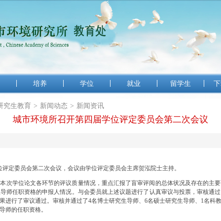
培养
学位
就业
留学生
下
研究生教育
>
新闻动态
>
新闻资讯
城市环境所召开第四届学位评定委员会第二次会议
学位评定委员会第二次会议，会议由学位评定委员会主席贺泓院士主持。
了本次学位论文各环节的评议质量情况，重点汇报了盲审评阅的总体状况及存在的主要
导师任职资格的申报人情况。与会委员就上述议题进行了认真审议与投票，审核通过了
成果进行了审议通过。审核并通过了4名博士研究生导师、6名硕士研究生导师、1名科
业导师的任职资格。