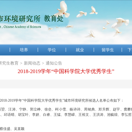
培养
学位
就业
留学生
下
研究生教育
>
新闻动态
>
通知公告
2018-2019学年“中国科学院大学优秀学生”
8-2019学年“中国科学院大学优秀学生”城市环境研究所候选人名单公布如下：
、汪涛、宁静、郭立峥、徐垒、柯小雪、杨诗诗、周铭典、郑升辉、赵宇、窦攀
旭、邱语晴、胡宝叶、李妍、白睿、王猛、李慧嵘、王裕文、王洪涛、池毓烺、李弘哲
蔡佳盛、吴直颖