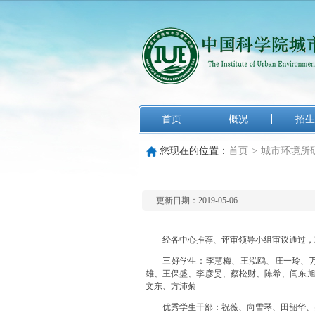
首页
概况
招生
您现在的位置：
首页
>
城市环境所
更新日期：2019-05-06
经各中心推荐、评审领导小组审议通过，201
三好学生：李慧梅、王泓鸥、庄一玲、万堃
雄、王保盛、李彦旻、蔡松财、陈希、闫东
文东、方沛菊
优秀学生干部：祝薇、向雪琴、田韶华、