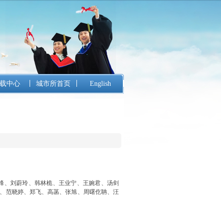
载中心
城市所首页
English
烽、刘蔚玲、韩林桅、王业宁、王婉君、汤剑
、范晓婷、郑飞、高菡、张旭、周曙仡聃、汪