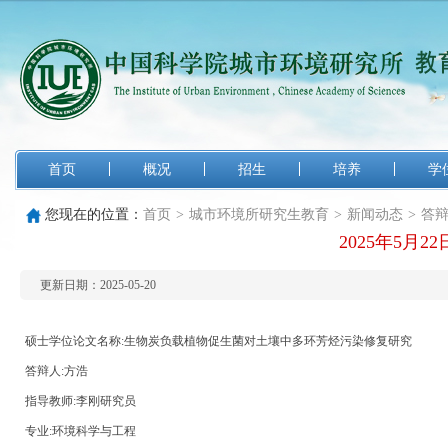
首页
概况
招生
培养
学
您现在的位置：
首页
>
城市环境所研究生教育
>
新闻动态
>
答
2025年5月
更新日期：2025-05-20
硕士学位论文名称:生物炭负载植物促生菌对土壤中多环芳烃污染修复研究
答辩人:方浩
指导教师:李刚研究员
专
业:环境科学与工程