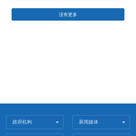
没有更多
政府机构
新闻媒体