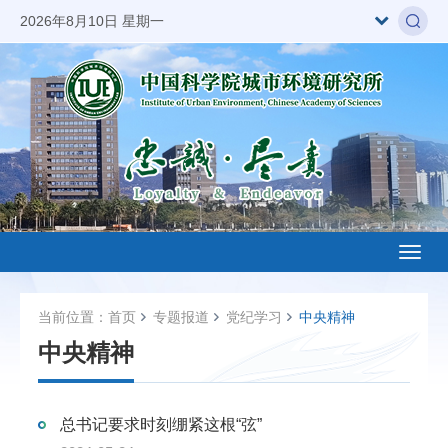
2026年8月10日 星期一
Toggl
naviga
当前位置：
首页
专题报道
党纪学习
中央精神
中央精神
总书记要求时刻绷紧这根“弦”