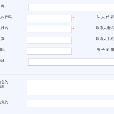
称
机构代码
法 人 代 表
*
人姓名
联系人电话
*
真
联系人手机
编码
电 子 邮 箱
地址
信息的
描述
信息的