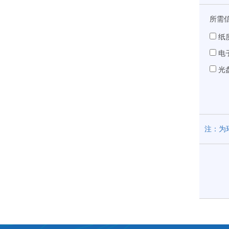
所需
纸
电
光
注：为