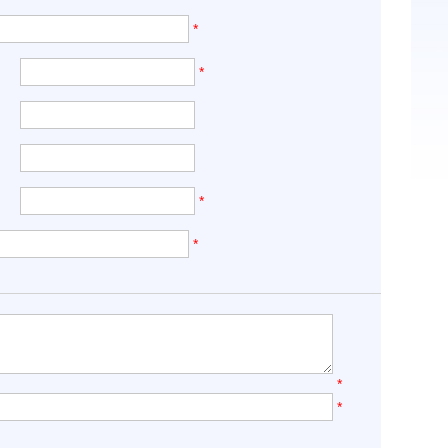
*
*
*
*
*
*