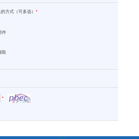
息的方式（可多选）
*
邮件
领取
*