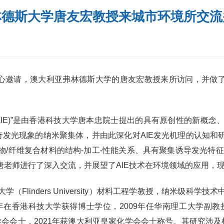
林德斯大学唐友宏教授来城市环境所交流
弗林德斯大学的唐友宏教授来所访问，并做了题为“Aggregation 
n(聚集诱导发光, AIE)”是由香港科技大学唐本忠院士提出的具有原创
奇发光现象的纳米聚集体，并由此深化对AIE发光机理的认知
/纤维复合材料的结构-加工-性能关系、具有聚集诱导发光特
老师进行了深入交流，并展望了AIE技术在环境领域的应用，
inders University）材料工程学教授，纳米级科
07年在香港科技大学获得博士学位，2009年任华南理工大学副
化学会会士，2021年获澳大利亚皇家化学会会士称号。其研究