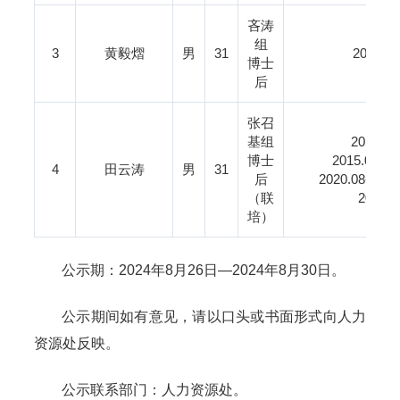
吝涛
2
组
3
黄毅熠
男
31
2015
博士
2
后
张召
基组
2011
博士
2015.0
4
田云涛
男
31
后
2020.08
（联
202
培）
公示期：2024年8月26日—2024年8月30日。
公示期间如有意见，请以口头或书面形式向人力
资源处反映。
公示联系部门：人力资源处。