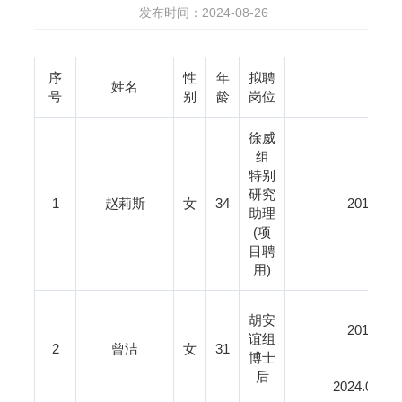
发布时间：2024-08-26
序
性
年
拟聘
姓名
号
别
龄
岗位
徐威
组
特别
20
研究
1
赵莉斯
女
34
2015.
助理
20
(项
目聘
用)
胡安
2016.
谊组
2
曾洁
女
31
202
博士
后
2024.