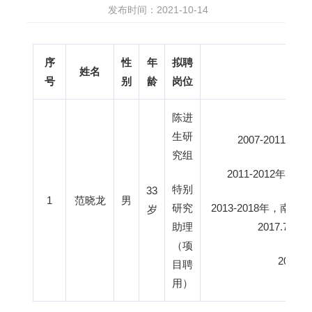
发布时间：2021-10-14
序
性
年
拟聘
姓名
号
别
龄
岗位
陈进
生研
2007-201
究组
2011-2012
特别
33
1
范晓龙
男
研究
2013-2018年，
岁
助理
2017.7
（项
201
目聘
用）