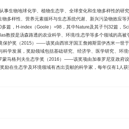
，长期从事生物地球化学、植物生态学、全球变化和生物多样性的研究
生物多样性、营养元素循环与生态系统代谢、新兴污染物效应等
多篇，H-index（Goole）=98，其中Nature及其子刊32篇
。Penuelas教授是汤森路透的农业科学、环境/生态学等多个领
境保护奖（2015）——该奖由西班牙国王詹姆斯雷伊杰米一世于
与科学发展，奖励领域包括基础研究、经济学、医学研究、环境
罗蒙马格列夫生态学奖（2016）——该奖项由加泰罗尼亚政府
奖励在生态学及环境领域有杰出贡献的科学家，每年仅有1人获奖。P