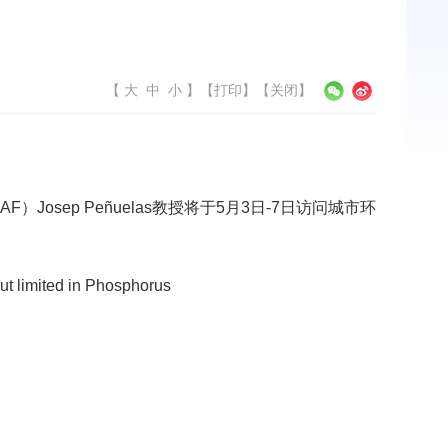
【
大
中
小
】
【
打印
】【
关闭
】
ep Peñuelas教授将于5月3日-7日访问城市环
ut limited in Phosphorus