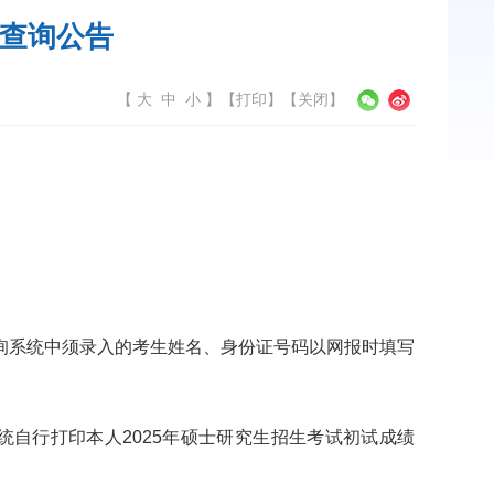
绩查询公告
【
大
中
小
】
【
打印
】【
关闭
】
“硕士”。查询系统中须录入的考生姓名、身份证号码以网报时填写
统自行打印本人2025年硕士研究生招生考试初试成绩