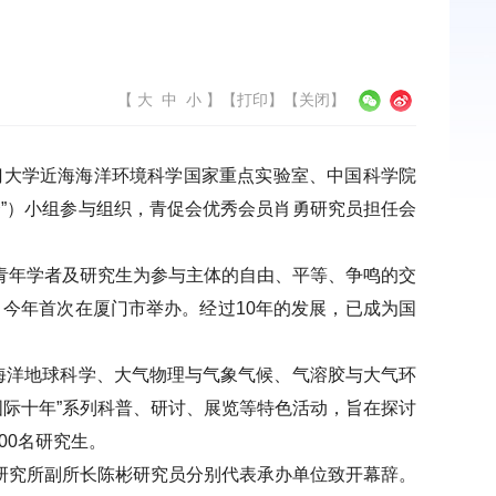
【
大
中
小
】
【
打印
】【
关闭
】
门大学近海海洋环境科学国家重点实验室、中国科学院
”）小组参与组织，青促会优秀会员肖勇研究员担任会
青年学者及研究生为参与主体的自由、平等、争鸣的交
，今年首次在厦门市举办。经过
10
年的发展，已成为国
海洋地球科学、大气物理与气象气候、气溶胶与大气环
国际十年
”
系列科普、研讨、展览等特色活动，旨在探讨
00
名研究生。
研究所副所长陈彬研究员分别代表承办单位致开幕辞。