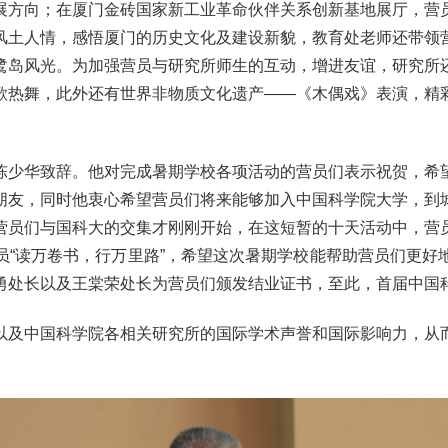
展方向；在厦门金砖国家新工业革命伙伴关系创新基地展厅，营
风土人情，感悟厦门的历史文化及建设新貌，教育处老师还带领
鹭岛风光。为加强营员与研究所师生的互动，增进友谊，研究所
歌热舞，此外还有世界非物质文化遗产——《木偶戏》表演，精
陈少华致辞。他对完成暑期学校各项活动的营员们表示祝贺，希
朋友，同时他衷心希望营员们将来能够加入中国科学院大学，到
营员们与国科大的交集才刚刚开始，在这短暂的十天活动中，营
员“读万卷书，行万里路”，希望这次暑期学校能帮助营员们更好
勇处长以及王棠荣处长为营员们颁发结业证书，至此，首届中国
以及中国科学院各相关研究所的国际学术声誉和国际影响力，从
。