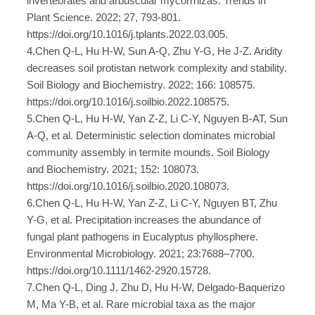
invertebrates and arbuscular mycorrhizas. Trends in
Plant Science. 2022; 27, 793-801.
https://doi.org/10.1016/j.tplants.2022.03.005.
4.Chen Q-L, Hu H-W, Sun A-Q, Zhu Y-G, He J-Z. Aridity
decreases soil protistan network complexity and stability.
Soil Biology and Biochemistry. 2022; 166: 108575.
https://doi.org/10.1016/j.soilbio.2022.108575.
5.Chen Q-L, Hu H-W, Yan Z-Z, Li C-Y, Nguyen B-AT, Sun
A-Q, et al. Deterministic selection dominates microbial
community assembly in termite mounds. Soil Biology
and Biochemistry. 2021; 152: 108073.
https://doi.org/10.1016/j.soilbio.2020.108073.
6.Chen Q-L, Hu H-W, Yan Z-Z, Li C-Y, Nguyen BT, Zhu
Y-G, et al. Precipitation increases the abundance of
fungal plant pathogens in Eucalyptus phyllosphere.
Environmental Microbiology. 2021; 23:7688–7700.
https://doi.org/10.1111/1462-2920.15728.
7.Chen Q-L, Ding J, Zhu D, Hu H-W, Delgado-Baquerizo
M, Ma Y-B, et al. Rare microbial taxa as the major