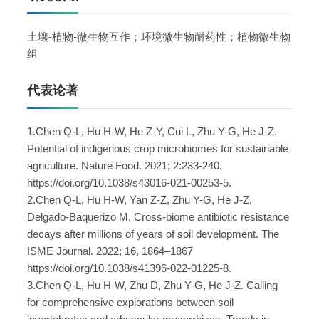
土壤-植物-微生物互作；环境微生物耐药性；植物微生物
组
代表论著
1.Chen Q-L, Hu H-W, He Z-Y, Cui L, Zhu Y-G, He J-Z.
Potential of indigenous crop microbiomes for sustainable
agriculture. Nature Food. 2021; 2:233-240.
https://doi.org/10.1038/s43016-021-00253-5.
2.Chen Q-L, Hu H-W, Yan Z-Z, Zhu Y-G, He J-Z,
Delgado-Baquerizo M. Cross-biome antibiotic resistance
decays after millions of years of soil development. The
ISME Journal. 2022; 16, 1864–1867
https://doi.org/10.1038/s41396-022-01225-8.
3.Chen Q-L, Hu H-W, Zhu D, Zhu Y-G, He J-Z. Calling
for comprehensive explorations between soil