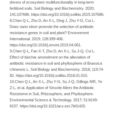
drivers of ecosystem multifunctionality in long-term
fertilized soils. Soil Biology and Biochemistry. 2020;
141:107686. https://doi.org/10.1016/j.soilbio.2019.107686.
8.Chen Q-L, Zhu D, An X-L, Ding J, Zhu Y-G, Cui L.
Does nano silver promote the selection of antibiotic
resistance genes in soil and plant? Environment
International. 2019; 128:399-406.
https://doi.org/10.1016/j.envint.2019.04.061.
9.Chen Q-L, Fan X-T, Zhu D, An X-L, Su J-Q, Cui L.
Effect of biochar amendment on the alleviation of
antibiotic resistance in soil and phyllosphere of Brassica
chinensis L. Soil Biology and Biochemistry. 2018; 119:74-
82. https://doi.org/10.1016/j.soilbio.2018.01.015.
10.Chen Q-L, An X-L, Zhu Y-G, Su J-Q, Gillings MR, Ye
Z-L, et al. Application of Struvite Alters the Antibiotic
Resistome in Soil, Rhizosphere, and Phyllosphere.
Environmental Science & Technology. 2017; 51:8149-
8157. https://doi.org/10.1021/acs.est.7b01420.