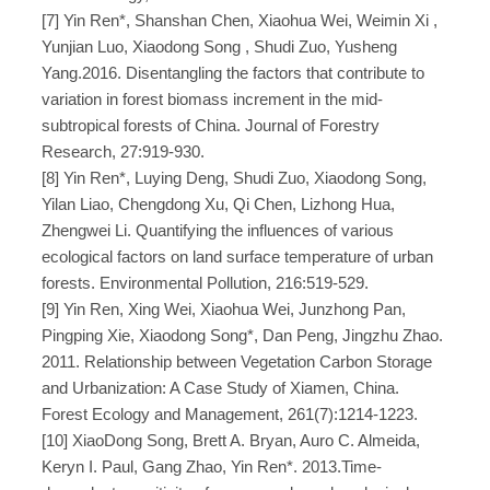
[7] Yin Ren*, Shanshan Chen, Xiaohua Wei, Weimin Xi ,
Yunjian Luo, Xiaodong Song , Shudi Zuo, Yusheng
Yang.2016. Disentangling the factors that contribute to
variation in forest biomass increment in the mid-
subtropical forests of China. Journal of Forestry
Research, 27:919-930.
[8] Yin Ren*, Luying Deng, Shudi Zuo, Xiaodong Song,
Yilan Liao, Chengdong Xu, Qi Chen, Lizhong Hua,
Zhengwei Li. Quantifying the influences of various
ecological factors on land surface temperature of urban
forests. Environmental Pollution, 216:519-529.
[9] Yin Ren, Xing Wei, Xiaohua Wei, Junzhong Pan,
Pingping Xie, Xiaodong Song*, Dan Peng, Jingzhu Zhao.
2011. Relationship between Vegetation Carbon Storage
and Urbanization: A Case Study of Xiamen, China.
Forest Ecology and Management, 261(7):1214-1223.
[10] XiaoDong Song, Brett A. Bryan, Auro C. Almeida,
Keryn I. Paul, Gang Zhao, Yin Ren*. 2013.Time-