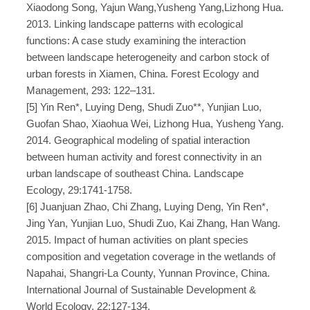
Xiaodong Song, Yajun Wang,Yusheng Yang,Lizhong Hua.
2013. Linking landscape patterns with ecological
functions: A case study examining the interaction
between landscape heterogeneity and carbon stock of
urban forests in Xiamen, China. Forest Ecology and
Management, 293: 122–131.
[5] Yin Ren*, Luying Deng, Shudi Zuo**, Yunjian Luo,
Guofan Shao, Xiaohua Wei, Lizhong Hua, Yusheng Yang.
2014. Geographical modeling of spatial interaction
between human activity and forest connectivity in an
urban landscape of southeast China. Landscape
Ecology, 29:1741-1758.
[6] Juanjuan Zhao, Chi Zhang, Luying Deng, Yin Ren*,
Jing Yan, Yunjian Luo, Shudi Zuo, Kai Zhang, Han Wang.
2015. Impact of human activities on plant species
composition and vegetation coverage in the wetlands of
Napahai, Shangri-La County, Yunnan Province, China.
International Journal of Sustainable Development &
World Ecology, 22:127-134.