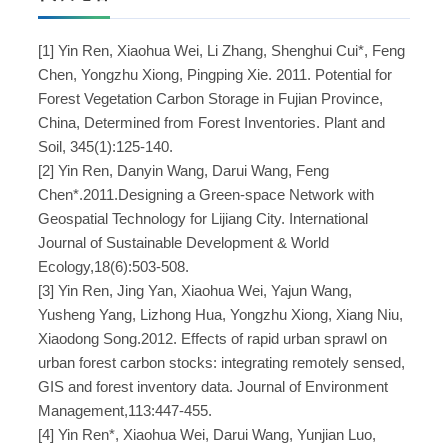
[1] Yin Ren, Xiaohua Wei, Li Zhang, Shenghui Cui*, Feng
Chen, Yongzhu Xiong, Pingping Xie. 2011. Potential for
Forest Vegetation Carbon Storage in Fujian Province,
China, Determined from Forest Inventories. Plant and
Soil, 345(1):125-140.
[2] Yin Ren, Danyin Wang, Darui Wang, Feng
Chen*.2011.Designing a Green-space Network with
Geospatial Technology for Lijiang City. International
Journal of Sustainable Development & World
Ecology,18(6):503-508.
[3] Yin Ren, Jing Yan, Xiaohua Wei, Yajun Wang,
Yusheng Yang, Lizhong Hua, Yongzhu Xiong, Xiang Niu,
Xiaodong Song.2012. Effects of rapid urban sprawl on
urban forest carbon stocks: integrating remotely sensed,
GIS and forest inventory data. Journal of Environment
Management,113:447-455.
[4] Yin Ren*, Xiaohua Wei, Darui Wang, Yunjian Luo,