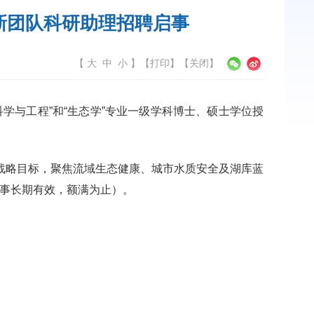
新团队
科研助理招聘启事
【
大
中
小
】
【
打印
】【
关闭
】
学与工程”和“生态学”专业一级学科博士、硕士学位授
战略目标，聚焦流域生态健康、城市水质安全及湖库蓝
启事长期有效，额满为止）。