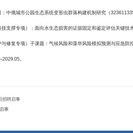
城市公园生态系统变形虫群落构建机制研究（32361133557）。2
撑专项）：面向水生态损害的证据固定和鉴定评估关键技术研究（2023Y
复专项）子课题：气候风险和藻华风险模拟预测与应急防控（2022YFF
029.05。
士后招聘启事
启事