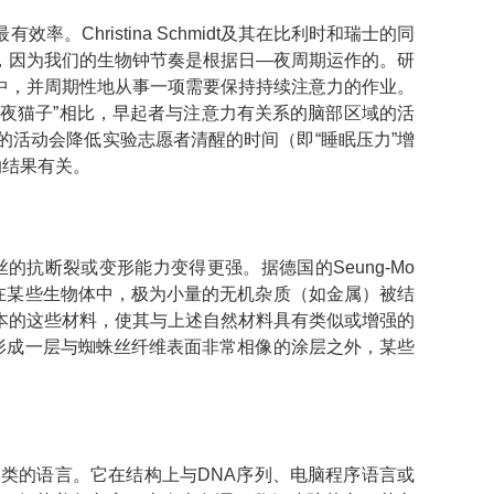
hristina Schmidt及其在比利时和瑞士的同
，因为我们的生物钟节奏是根据日—夜周期运作的。研
中，并周期性地从事一项需要保持持续注意力的作业。
“夜猫子”相比，早起者与注意力有关系的脑部区域的活
活动会降低实验志愿者清醒的时间（即“睡眠压力”增
的结果有关。
抗断裂或变形能力变得更强。据德国的Seung-Mo
在某些生物体中，极为小量的无机杂质（如金属）被结
本的这些材料，使其与上述自然材料具有类似或增强的
形成一层与蜘蛛丝纤维表面非常相像的涂层之外，某些
类的语言。它在结构上与DNA序列、电脑程序语言或