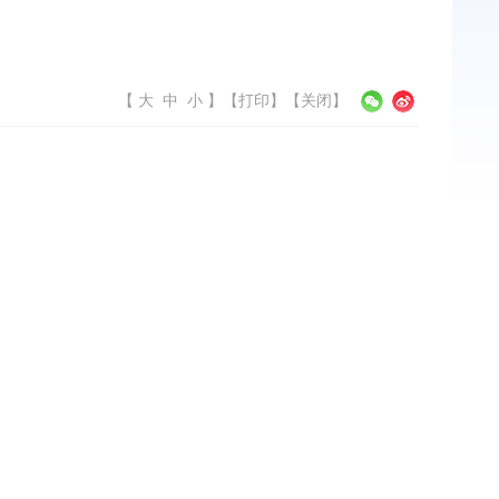
【
大
中
小
】
【
打印
】【
关闭
】