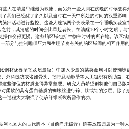
在清晨思维最为敏捷，而另外一些人则在傍晚的时候变得最有效率。C
到了我们已经醒了多久以及当时在一天中所处的时间的双重影响
的脑部活动进行监控。这些人连续两个夜晚呆在一个睡眠实验室
劳之前，其清醒的时间会比早起者长。在清醒10个小时之后，与
使操作变得更慢。这些脑区域包括生物主时钟的所在地。该区域的
有一部分与控制睡眠压力和生理节奏有关的脑区域间的相互作用
钢材还要坚韧及质量轻）中加入少量的某类金属可以使蜘蛛丝的
织物、外科缝线或诸如骨头、韧带及动脉壁等人工组织有所助益。
得这些部位的材质变得异常坚硬。研究人员希望创制他们自己版
程来对柔软的具有蛋白基质的蜘蛛丝进行锌、钛或铝的涂层。除了
这一过程大大增强了使该纤维断裂所需作的功。
度河地区人的古代脚本（目前尚未破译）确实应该归属为一种人