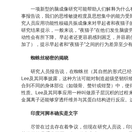
一项新型的脑成像研究可能帮助人们解释为什么有些人
事报告说，我们的思维敏捷程度及思想集中的能力受
究人员应用功能性核磁共振成像来对早起者和夜猫子
研究结果提示，一般来说，“夜猫子”在他们发生脑疲
动性会有所下降。早起者还更容易感到困乏，并容易
加了），提示早起者和“夜猫子”之间的行为差异至少
蜘蛛丝秘密的揭晓
研究人员报告说，在蜘蛛丝（其自然的形式已经比
Lee及其同事披露，这种方法可能对制造超级坚韧
合到不同的身体部位（如颌骨、螫针或钳螯）中，使
性质。Lee及其同事应用一种叫做原子层沉积的过
金属离子还能够穿透纤维并与其蛋白结构进行反应。
印度河脚本确实是文字
尽管在过去存在着争议，但现在研究人员说，印