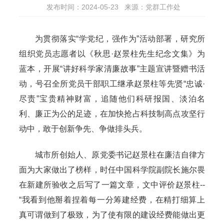
发布时间：2024-05-23
来源：党群工作处
为贯彻落实“学党纪，强作为”活动部署，研究所
组织党员志愿者以《秋思·赵景柱先生纪念文集》为
蓝本，开展“讲好科学家清廉故事”主题宣讲暨赠书活
动，号召全所党员干部职工继承赵景柱等先贤“忠诚·
尽责”宝贵精神财富，追随他们科研报国、淡泊名
利、廉正为公的足迹，在加快抢占科技制高点攻坚行
动中，敢于创新争先、争做排头兵。
城市所创始人、原党委书记赵景柱在廉洁自律方
面为大家做出了榜样，时任中国科学院副院长施尔畏
在新建所验收之后写了一篇文章，文中评价赵景柱--
“我看到他掰着捏着每一分筹建经费，在精打细算上
真可谓做到了极致，为了使有限的建设经费能做出更