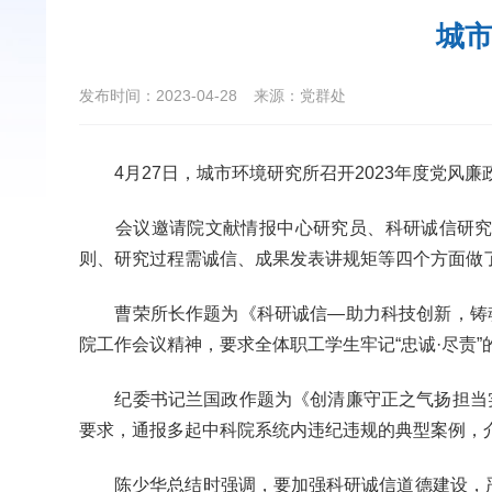
城市
发布时间：2023-04-28
来源：党群处
4
月
27
日，城市环境研究所召开
2023
年度党风廉
会议邀请院文献情报中心研究员、科研诚信研究
则、研究过程需诚信、成果发表讲规矩等四个方面做
曹荣所长作题为《科研诚信—助力科技创新，铸
院工作会议精神，要求全体职工学生牢记
“
忠诚·尽责
”
纪委书记兰国政作题为《创清廉守正之气扬担当
要求，通报多起中科院系统内违纪违规的典型案例，
陈少华总结时强调，要加强科研诚信道德建设，