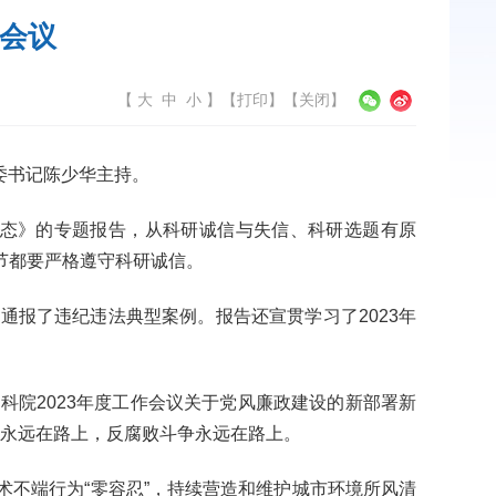
作会议
【
大
中
小
】
【
打印
】【
关闭
】
委书记陈少华主持。
生态》的专题报告，从科研诚信与失信、科研选题有原
节都要严格遵守科研诚信。
，通报了违纪违法典型案例。报告还宣贯学习了
2023
年
中科院
2023
年度工作会议关于党风廉政建设的新部署新
永远在路上，反腐败斗争永远在路上。
不端行为“零容忍”，持续营造和维护城市环境所风清