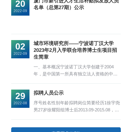
厦门市新引进人才生活补贴拟发放人员
20
环境工程，硕博连读；2019.03-2021.03，厦
名单（总第27期）公示
门产业技术研究院，博士后；2021.05-
2022-09
2022.06，...
城市环境研究所——宁波诺丁汉大学
02
2023年2月入学联合培养博士生项目招
2022-09
生简章
一、基本概况宁波诺丁汉大学创建于2004
年，是中国第一所具有独立法人资格的中外
合作大学，拥有三大学院：商学院、人文与
社会科学学院、理工学院。2008年12月获教
拟聘人员公示
29
育部批准开展博士研究生教育。中国科学院
城市环境研究所成立于2006年7月4日，是中
序号姓名性别年龄拟聘岗位简要经历1徐宇尧
2022-08
国科学院下属的事业法人单位，是目前国际
男27岁徐耀阳组博士后2013.09-2015.08，宁
唯一的专门从事城市环境综合研究的...
波诺丁汉大学，环境科学；2015.09-
2017.08，英国诺丁汉大学，环境科学，本
科；2017.09-2018.11，伦敦大学学院，环境