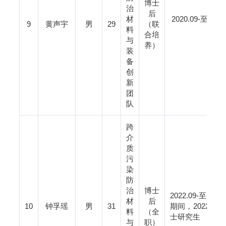
博士
治
后
材
2020.09-
9
黄声宇
男
29
（联
料
合培
与
养）
装
备
创
新
团
队
跨
介
质
污
染
防
治
博士
2022.09-
材
后
10
钟孚瑶
男
31
期间，2022.
料
（全
士研究生
与
职）