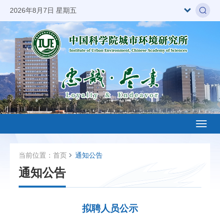
2026年8月7日 星期五
Toggl
naviga
当前位置：
首页
通知公告
通知公告
拟聘人员公示