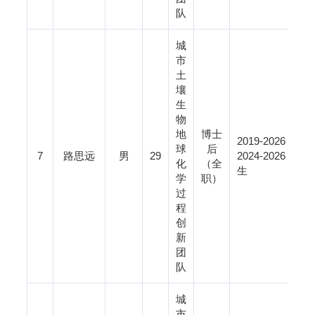
队
城
市
土
壤
生
物
地
博士
2019-202
球
后
7
路思远
男
29
2024-202
化
（全
生
学
职）
过
程
创
新
团
队
城
市