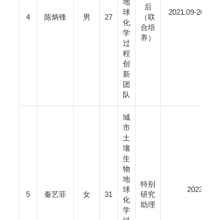
地
后
球
2021.09-
4
陈炳锋
男
27
（联
化
合培
学
养）
过
程
创
新
团
队
城
市
土
壤
生
物
地
特别
球
2023.
5
秦艺菲
女
31
研究
化
助理
学