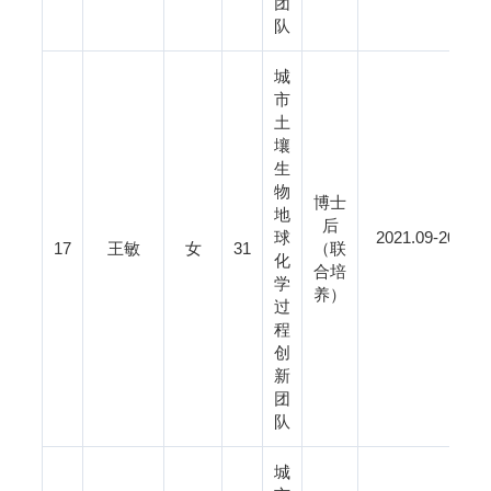
团
队
城
市
土
壤
生
物
博士
地
后
球
2021.09-
17
王敏
女
31
（联
化
合培
学
养）
过
程
创
新
团
队
城