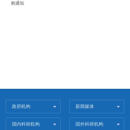
购通知
政府机构
新闻媒体
国内科研机构
国外科研机构