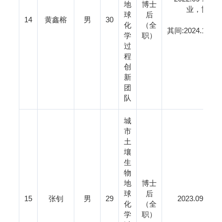
地
博士
球
后
14
黄鑫榕
男
30
化
（全
其间:2024.12
学
职）
过
程
创
新
团
队
城
市
土
壤
生
物
地
博士
球
后
15
张钊
男
29
2023.09
化
（全
学
职）