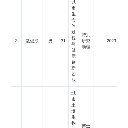
城
市
生
命
体
过
特别
程
3
敖偲成
男
31
研究
2023.1
与
助理
健
康
创
新
团
队
城
市
土
壤
生
物
博士