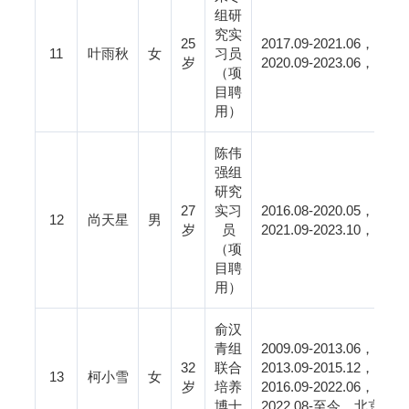
组研
究实
25
2017.09-2021.06
，西华
11
叶雨秋
女
习员
岁
2020.09-2023.06
，西华
（项
目聘
用）
陈伟
强组
研究
27
实习
2016.08-2020.05
，美国
12
尚天星
男
岁
员
2021.09-2023.10
，荷兰
（项
目聘
用）
俞汉
青组
2009.09-2013.06
，南昌
32
联合
2013.09-2015.12
，南昌
13
柯小雪
女
岁
培养
2016.09-2022.06
，中国
博士
2022.08-
至今，北京阿卡