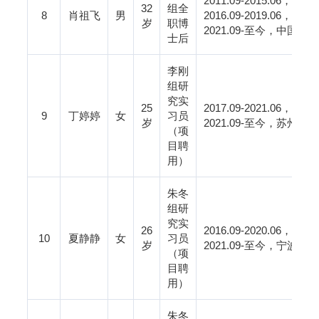
2011.09-2015.06
，聊城
32
组全
8
肖祖飞
男
2016.09-2019.06
，苏州
岁
职博
2021.09-
至今，中国科学
士后
李刚
组研
究实
25
2017.09-2021.06
，南通
9
丁婷婷
女
习员
岁
2021.09-
至今，苏州科技
（项
目聘
用）
朱冬
组研
究实
26
2016.09-2020.06
，宁波
10
夏静静
女
习员
岁
2021.09-
至今，宁波大学
（项
目聘
用）
朱冬