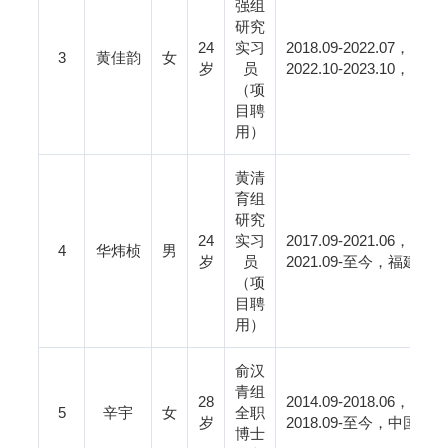
强组
研究
24
实习
2018.09-2022.07
，西交
3
黄佳韵
女
岁
员
2022.10-2023.10
，帝国
（项
目聘
用）
黄清
育组
研究
24
实习
2017.09-2021.06
，福建
4
华炜桢
男
岁
员
2021.09-
至今，福建医科
（项
目聘
用）
俞汉
青组
28
2014.09-2018.06
，郑州
5
辛宇
女
全职
岁
2018.09-
至今，中国科学
博士