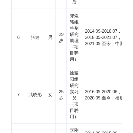
后
郑煜
铭组
特别
2014.09-2018.07
，南昌
29
研究
6
张健
男
2018.09-2021.07
，南昌
岁
助理
2021.09-
至今，中国科学
（项
目聘
用）
徐耀
阳组
研究
25
实习
2016.09-2020.06
，安徽
7
武晓彤
女
岁
员
2020.09-
至今，福建农林
（项
目聘
用）
李刚