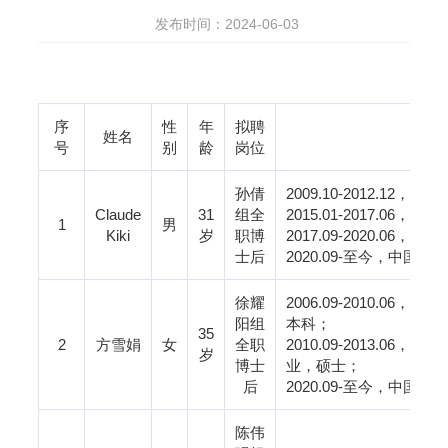
发布时间：2024-06-03
序
性
年
拟聘
姓名
号
别
龄
岗位
孙倩
2009.10-2012.12
，
Unive
Claude
31
组全
2015.01-2017.06
，
SIAD-
1
男
Kiki
岁
职博
2017.09-2020.06
，中国
士后
2020.09-
至今，中国科学
徐耀
2006.09-2010.06
，中国
阳组
本科；
35
2
方雪娟
女
全职
2010.09-2013.06
，中国
岁
博士
业，硕士；
后
2020.09-
至今，中国科学
陈伟