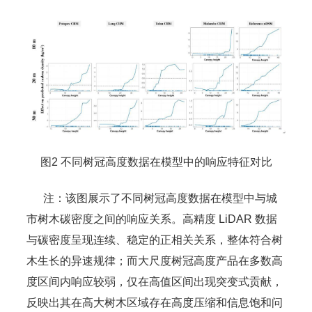
图
2
不同树冠高度数据在模型中的响应特征对比
注：该图展示了不同树冠高度数据在模型中与城
市树木碳密度之间的响应关系。高精度
LiDAR
数据
与碳密度呈现连续、稳定的正相关关系，整体符合树
木生长的异速规律；而大尺度树冠高度产品在多数高
度区间内响应较弱，仅在高值区间出现突变式贡献，
反映出其在高大树木区域存在高度压缩和信息饱和问