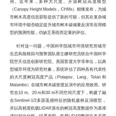
用。近年来，多种大尺度、开源树冠高度模型
（Canopy Height Models，CHMs）相继发布，为城
市树木高度信息获取提供了新的可能，但其在复杂城
市环境中能否稳定提升城市树木碳储量反演等应用模
型的预测性能，仍缺乏系统而定量的评估。
针对这一问题，中国科学院城市环境研究所城市
生态风险模拟与预警团队唐立娜研究员联合中国科学
院空天信息创新研究院、美国普渡大学等单位，以典
型城市环境为研究对象，系统评估了四种具有代表性
的大尺度树冠高度产品（Potapov、Lang、Tolan 和
Malambo）在城市树木碳密度反演中的应用效用。研
究在10 m、20 m和30 m不同空间尺度下，构建了融
合Sentinel-1/2多源遥感特征的随机森林反演模型，
并以高精度机载LiDAR派生的树冠高度数据作为基准
进行对比分析。结果表明，机载LiDAR数据在各尺度