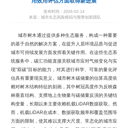
用效用评估方面取得新进展
发布时间：2026-02-14
来源：城市生态风险模拟与预警创新团队
城市树木通过提供多种生态服务，构成一种重要
的基于自然的解决方案，在提升人居环境品质与促进
城市可持续发展方面发挥着关键作用。在这些生态系
统服务中，碳汇功能直接关联城市应对气候变化与实
现“双碳”目标的能力，对其进行科学、可靠的量化评
估具有重要现实意义。城市树木碳储量的估算高度依
赖对树木结构特征的刻画，其中树冠高度作为反映森
林垂直结构、支撑地上生物量与碳储量反演的关键结
构变量，长期以来主要依赖机载LiDAR数据获取。然
而，机载LiDAR在成本、数据获取频率和覆盖范围等
方面的限制，使其难以支撑大尺度、常态化的城市应