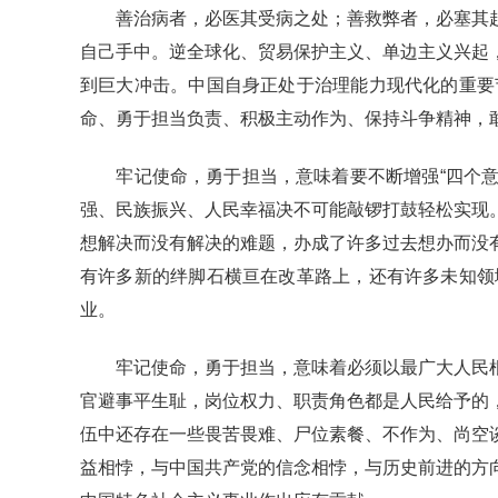
善治病者，必医其受病之处；善救弊者，必塞其起
自己手中。逆全球化、贸易保护主义、单边主义兴起
到巨大冲击。中国自身正处于治理能力现代化的重要
命、勇于担当负责、积极主动作为、保持斗争精神，
牢记使命，勇于担当，意味着要不断增强“四个意识”
强、民族振兴、人民幸福决不可能敲锣打鼓轻松实现
想解决而没有解决的难题，办成了许多过去想办而没
有许多新的绊脚石横亘在改革路上，还有许多未知领
业。
牢记使命，勇于担当，意味着必须以最广大人民根
官避事平生耻，岗位权力、职责角色都是人民给予的
伍中还存在一些畏苦畏难、尸位素餐、不作为、尚空
益相悖，与中国共产党的信念相悖，与历史前进的方