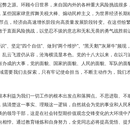
弊之源。环顾今日世界，来自国内外的各种重大风险挑战很多，
，某些国家肆意挥舞关税大棒、煽动民粹主义，为世界经济长期
节点，经济由高速增长阶段向高质量发展阶段转变。在这些纷
敢于直面风险挑战，以坚忍不拔的意志和无私无畏的勇气战胜前
、坚定“四个自信”、做到“两个维护”。“黑天鹅”“灰犀牛”频
。乱云飞渡仍从容，沧海横流显本色。党的十八大以来，在以习
有办成的大事，党的面貌、国家的面貌、人民的面貌、军队的面
域需要我们去探索，只有牢记使命担当，不断主动作为，我们
本利益为我们一切工作的根本出发点和落脚点。不思进取、不敢
，搞清楚这一事实、理顺这一逻辑，自然就会为党的事业和人民
谈的领导干部，这是在社会转型期价值观念交锋变化的大环境中
向相悖。通过教育锤炼和自身努力，全党同志必将提高觉悟、提