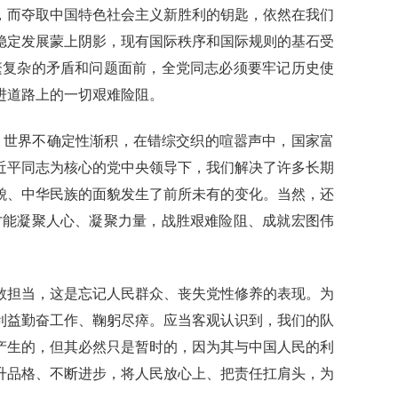
而夺取中国特色社会主义新胜利的钥匙，依然在我们
稳定发展蒙上阴影，现有国际秩序和国际规则的基石受
繁复杂的矛盾和问题面前，全党同志必须要牢记历史使
进道路上的一切艰难险阻。
现，世界不确定性渐积，在错综交织的喧嚣声中，国家富
近平同志为核心的党中央领导下，我们解决了许多长期
貌、中华民族的面貌发生了前所未有的变化。当然，还
才能凝聚人心、凝聚力量，战胜艰难险阻、成就宏图伟
担当，这是忘记人民群众、丧失党性修养的表现。为
利益勤奋工作、鞠躬尽瘁。应当客观认识到，我们的队
产生的，但其必然只是暂时的，因为其与中国人民的利
升品格、不断进步，将人民放心上、把责任扛肩头，为