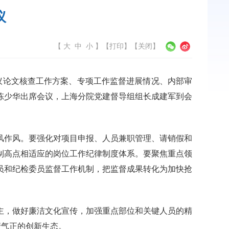
议
【
大
中
小
】
【
打印
】【
关闭
】
审议论文核查工作方案、专项工作监督进展情况、内部审
陈少华出席会议，上海分院党建督导组组长成建军到会
风作风。要强化对项目申报、人员兼职管理、请销假和
制高点相适应的岗位工作纪律制度体系。要聚焦重点领
员和纪检委员监督工作机制，把监督成果转化为加快抢
主，做好廉洁文化宣传，加强重点部位和关键人员的精
清气正的创新生态。