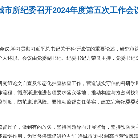
城市所纪委召开2024年度第五次工作会
作会议,学习贯彻习近平总书记关于科研诚信的重要论述，研究
个人述职。会议由党委副书记、纪委书记方荣良主持，党委书记
研究组论文自查及常态化抽查核查工作，营造诚实守信的科研学
作流程，循序渐进推进各项要求落实落地，推动构建与抢占科技
控制度，防范廉洁风险。要推动监督责任落实，建立完善纪委委
监督尺子，做到有的放矢，坚持问题导向开展监督，坚持预防为
震慑作用，为监督保障促进抢占“自净城市”科技制高点营造风